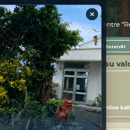
Par mums
Rezervēt
 nodarbības, kas atklās Jūsu val
odas kursi
Online kal