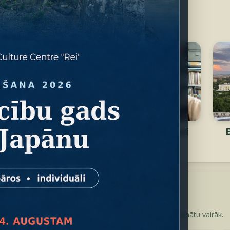
Mūsu skolotāji
i
Orive-sensei
Ono-sensei
Pasākumi
Izvēlieties plakātu, lai apskatītu to pilnā izmērā un uzzinātu vairāk.