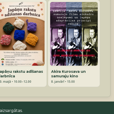
Japāņu rakstu adīšanas
Akira Kurosava un
darbnīca
samuraju kino
0. maijā • 10.00–12.00
8. janvārī • 15.00
aizsargātas.