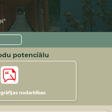
odu potenciālu
igrāfijas nodarbības