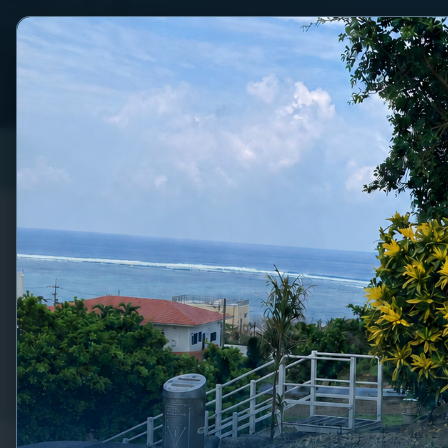
Japāņu valodas
Online japāņu val