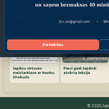
Pieteikties
Japāņu virtuves
Pieci gadi Japānā:
meistarklase ar Nanbu
atvērta lekcija
Shokudo
© 2026 Japa